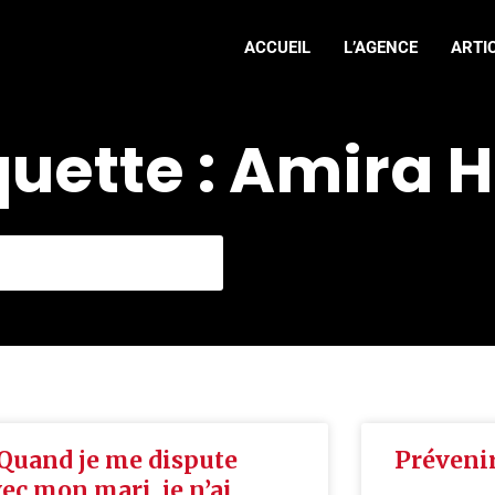
ACCUEIL
L’AGENCE
ARTI
quette : Amira 
Quand je me dispute
Prévenir
ec mon mari, je n’ai