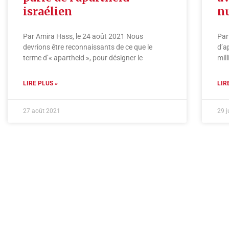
israélien
nu
Par Amira Hass, le 24 août 2021 Nous
Par
devrions être reconnaissants de ce que le
d’a
terme d’« apartheid », pour désigner le
mil
LIRE PLUS »
LIR
27 août 2021
29 j