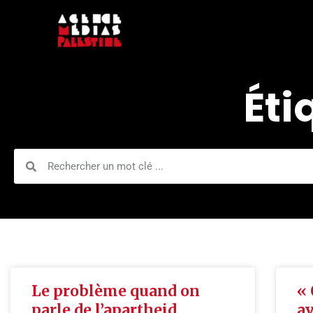
Aller
au
contenu
Éti
Rechercher
Rechercher
Le problème quand on
« 
parle de l’apartheid
av