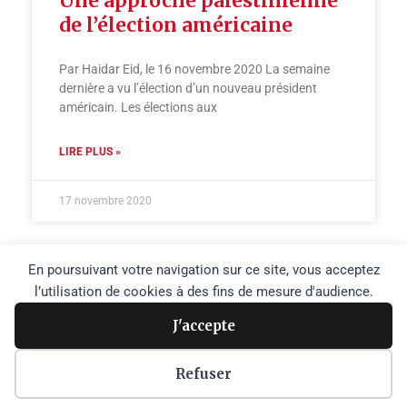
Une approche palestinienne
de l’élection américaine
Par Haidar Eid, le 16 novembre 2020 La semaine
dernière a vu l’élection d’un nouveau président
américain. Les élections aux
LIRE PLUS »
17 novembre 2020
En poursuivant votre navigation sur ce site, vous acceptez
l’utilisation de cookies à des fins de mesure d'audience.
J'accepte
Copyright © 2026 Agence Media Palestine |
Plan du site
Refuser