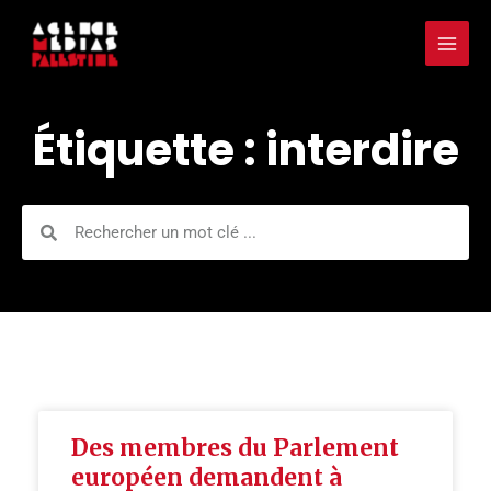
Aller
Mai
au
Men
contenu
Étiquette : interdire
Rechercher
Rechercher
Des membres du Parlement
européen demandent à