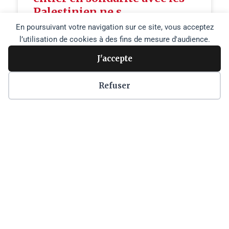
Palestinien.ne.s
En poursuivant votre navigation sur ce site, vous acceptez
Le 17 mai 2021 En solidarité avec la lutte des
l’utilisation de cookies à des fins de mesure d'audience.
Palestinien.ne.s pour la liberté, la justice et l’égalité,
J'accepte
plusieurs milliers
LIRE PLUS »
Refuser
17 mai 2021
« Précédent
1
2
Suivant »
Copyright © 2026 Agence Media Palestine |
Plan du site