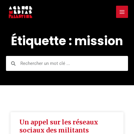
Aller
Mai
au
Men
contenu
Étiquette : mission
Rechercher
Rechercher
Un appel sur les réseaux
sociaux des militants