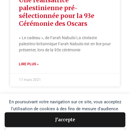
Une réalisatrice
palestinienne pré-
sélectionnée pour la 93e
Cérémonie des Oscars
« Le cadeau », de Farah Nabulsi La cinéaste
palestino-britannique Farah Nabulsi est en lice pour
présenter, lors de la 93e cérémonie
LIRE PLUS »
17 mars 2021
En poursuivant votre navigation sur ce site, vous acceptez
l’utilisation de cookies à des fins de mesure d'audience.
J'accepte
Copyright © 2026 Agence Media Palestine |
Plan du site