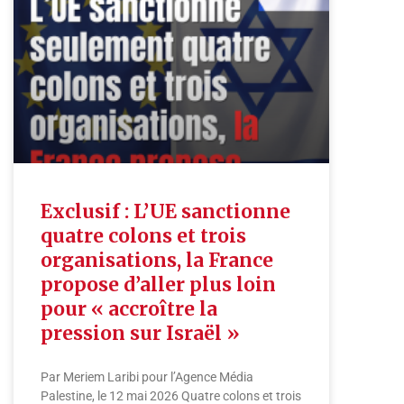
Exclusif : L’UE sanctionne
quatre colons et trois
organisations, la France
propose d’aller plus loin
pour « accroître la
pression sur Israël »
Par Meriem Laribi pour l’Agence Média
Palestine, le 12 mai 2026 Quatre colons et trois