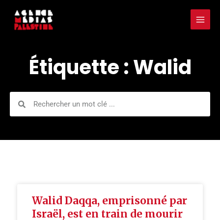
Aller
Mai
au
Men
contenu
Étiquette : Walid
Rechercher
Rechercher
Walid Daqqa, emprisonné par
Israël, est en train de mourir