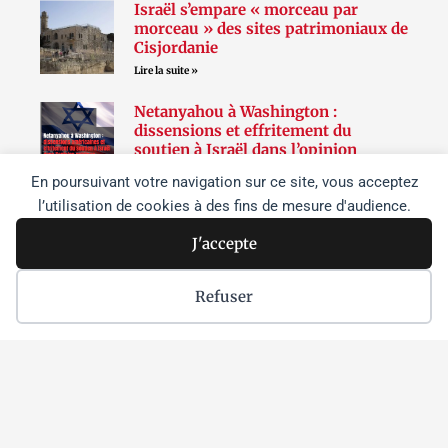
Israël s’empare « morceau par
morceau » des sites patrimoniaux de
Cisjordanie
Lire la suite »
Netanyahou à Washington :
dissensions et effritement du
soutien à Israël dans l’opinion
publique aux États-Unis
En poursuivant votre navigation sur ce site, vous acceptez
Lire la suite »
l’utilisation de cookies à des fins de mesure d'audience.
Parmi les étudiant•es
J'accepte
palestinien•nes enlevé•es par Israël,
une athlète chrétienne et un
citoyenne américaine sont détenues
Refuser
sans inculpation depuis les raids de
juin sur l’université de Birzeit
Lire la suite »
Suivez-nous