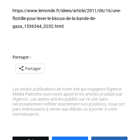
https://www.lemonde.fr/idees/article/2011/06/16/une-
flottille-pour-lever-le-blocus-de-la-bande-de-
gaza_1536344_3232.html
Partager :
Partager
Les seules publications de notre site qui engagent l'Agence
Média Palestine sont notre appel et les articles produits par
l'Agence. Les autres articles publiés sur ce site sans
nécessairement refléter exactement nos positions, nous ont
paru intéressants à verser aux débats ou à porter à votre
connaissance.