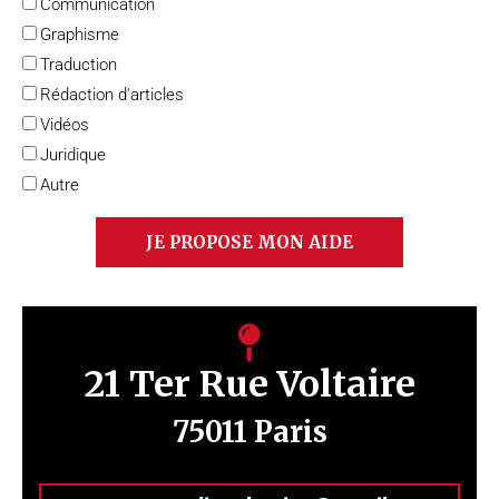
T
l
Communication
y
Graphisme
p
Traduction
e
Rédaction d'articles
d
Vidéos
'
Juridique
a
Autre
i
d
JE PROPOSE MON AIDE
e
21 Ter Rue Voltaire
75011 Paris