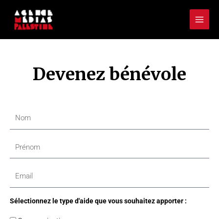
Aller
Mai
au
Men
contenu
Devenez bénévole
N
o
m
P
r
é
E
n
m
o
a
Sélectionnez le type d'aide que vous souhaitez apporter :
m
i