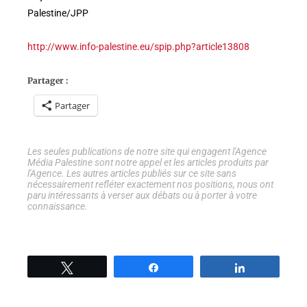
Palestine/JPP
http://www.info-palestine.eu/spip.php?article13808
Partager :
Partager
Les seules publications de notre site qui engagent l'Agence
Média Palestine sont notre appel et les articles produits par
l'Agence. Les autres articles publiés sur ce site sans
nécessairement refléter exactement nos positions, nous ont
paru intéressants à verser aux débats ou à porter à votre
connaissance.
Tweetez
Partage
Partage