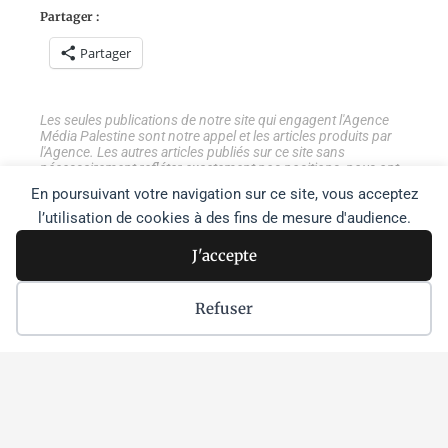
Partager :
Partager
Les seules publications de notre site qui engagent l'Agence
Média Palestine sont notre appel et les articles produits par
l'Agence. Les autres articles publiés sur ce site sans
nécessairement refléter exactement nos positions, nous ont
paru intéressants à verser aux débats ou à porter à votre
En poursuivant votre navigation sur ce site, vous acceptez
connaissance.
l’utilisation de cookies à des fins de mesure d'audience.
J'accepte
Tweetez
Partage
Partage
Refuser
Recher
Rechercher