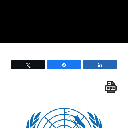
Tweetez
Partage
Partage