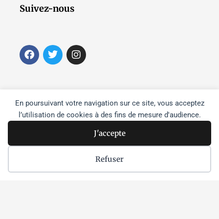
Suivez-nous
F
T
I
a
w
n
c
i
s
e
t
t
b
t
a
o
e
g
En poursuivant votre navigation sur ce site, vous acceptez
o
r
r
l’utilisation de cookies à des fins de mesure d'audience.
k
a
m
J'accepte
Refuser