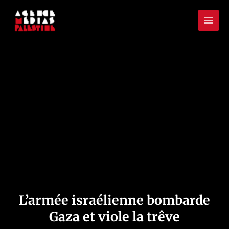
Aller
Mai
au
Men
contenu
L’armée israélienne bombarde
Gaza et viole la trêve