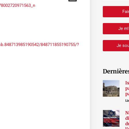
Fai
Je m'
/pcb.848713985190542/848711855190755/?
Je sou
Dernière
I
p
p
Lir
N
d
d