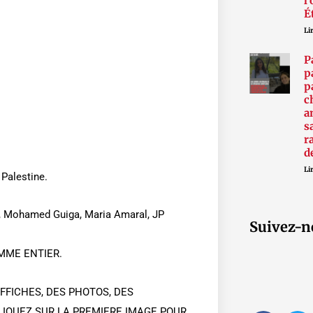
l
É
Lir
P
p
p
c
a
s
r
d
Lir
 Palestine.
y, Mohamed Guiga, Maria Amaral, JP
Suivez-n
MME ENTIER.
FFICHES, DES PHOTOS, DES
CLIQUEZ SUR LA PREMIERE IMAGE POUR