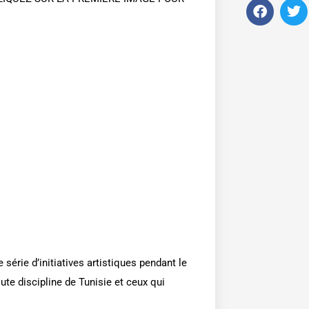
F
T
a
w
c
i
e
t
b
t
o
e
o
r
k
 série d’initiatives artistiques pendant le
ute discipline de Tunisie et ceux qui