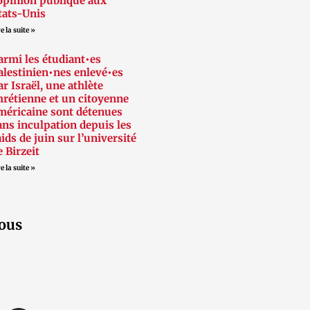
’opinion publique aux
tats-Unis
e la suite »
armi les étudiant•es
alestinien•nes enlevé•es
ar Israël, une athlète
hrétienne et un citoyenne
méricaine sont détenues
ans inculpation depuis les
aids de juin sur l’université
e Birzeit
e la suite »
ous