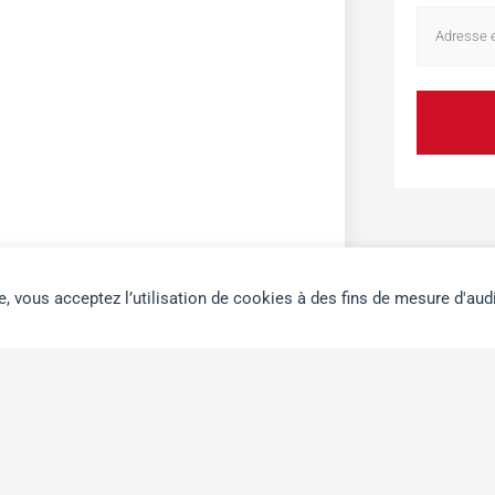
e, vous acceptez l’utilisation de cookies à des fins de mesure d'aud
édia Palestine sont notre appel et les
r ce site sans nécessairement refléter
 aux débats ou à porter à votre