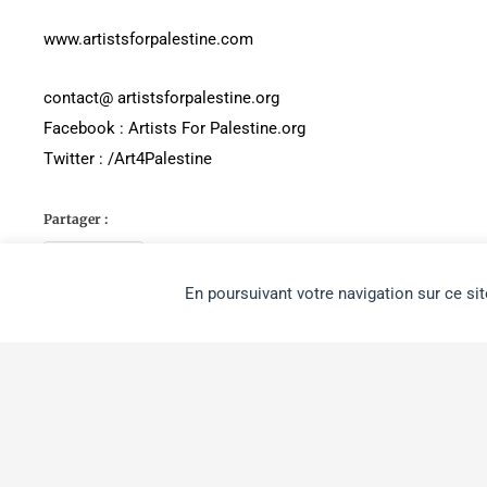
www.artistsforpalestine.com
contact@ artistsforpalestine.org
Facebook : Artists For Palestine.org
Twitter : /Art4Palestine
Partager :
Partager
En poursuivant votre navigation sur ce sit
Les seules publications de notre site qui engagent l'Agence M
articles produits par l'Agence. Les autres articles publiés su
exactement nos positions, nous ont paru intéressants à verser
connaissance.