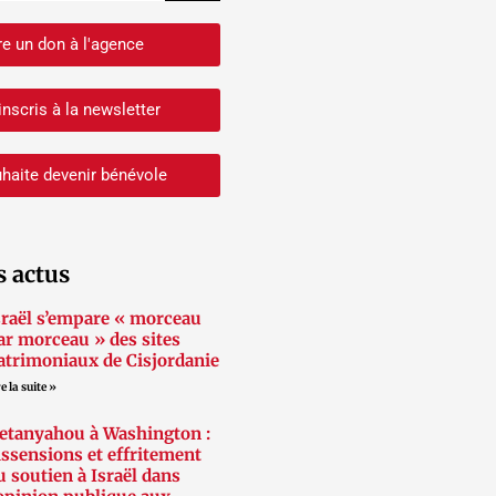
re un don à l'agence
inscris à la newsletter
haite devenir bénévole
s actus
sraël s’empare « morceau
ar morceau » des sites
atrimoniaux de Cisjordanie
e la suite »
etanyahou à Washington :
issensions et effritement
u soutien à Israël dans