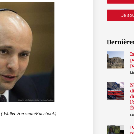
Je sou
Dernière
I
p
p
Lir
N
d
d
l
É
net ( Walter Herrman/Facebook)
Lir
P
p