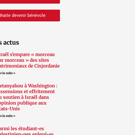
haite devenir bénévole
s actus
sraël s’empare « morceau
ar morceau » des sites
atrimoniaux de Cisjordanie
e la suite »
etanyahou à Washington :
issensions et effritement
u soutien à Israël dans
’opinion publique aux
tats-Unis
e la suite »
armi les étudiant•es
alestinien•nes enlevé•es