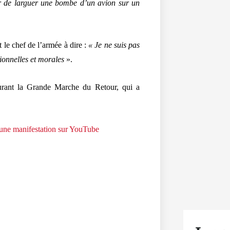
er de larguer une bombe d’un avion sur un
o
r
k
t le chef de l’armée à dire :
« Je ne suis pas
ionnelles et morales
».
 durant la Grande Marche du Retour, qui a
 une manifestation sur YouTube