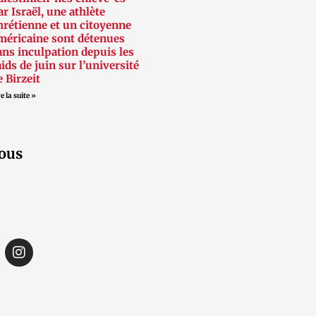
ar Israël, une athlète
hrétienne et un citoyenne
méricaine sont détenues
ans inculpation depuis les
aids de juin sur l’université
e Birzeit
e la suite »
ous
I
n
s
t
a
g