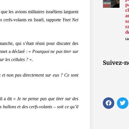
p
c
que les avions militaires israéliens larguent
a
s cerfs-volants en Israël, rapporte
Ynet Net
s
r
d
Lir
anche, qui s’était réuni pour discuter des
nnet a déclaré : «
Pourquoi ne pas tirer sur
r les cellules ?
».
Suivez-n
ux et non pas directement sur eux ? Ce sont
il a dit «
Je ne pense pas que tirer sur des
F
T
a
w
 ballons et des cerfs-volants – soit ce qu’il
c
i
e
t
b
t
o
e