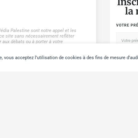
Insc
la
VOTRE PR
édia Palestine sont notre appel et les
r ce site sans nécessairement refléter
 aux débats ou à porter à votre
e, vous acceptez l’utilisation de cookies à des fins de mesure d'aud
ADRESSE E
Partage