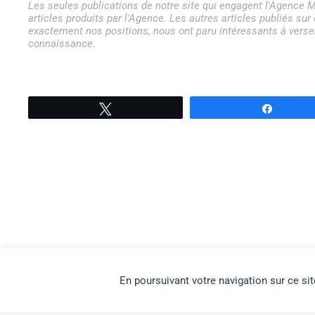
Les seules publications de notre site qui engagent l'Agence M
articles produits par l'Agence. Les autres articles publiés su
exactement nos positions, nous ont paru intéressants à verser
connaissance.
Tweetez
Partage
En poursuivant votre navigation sur ce sit