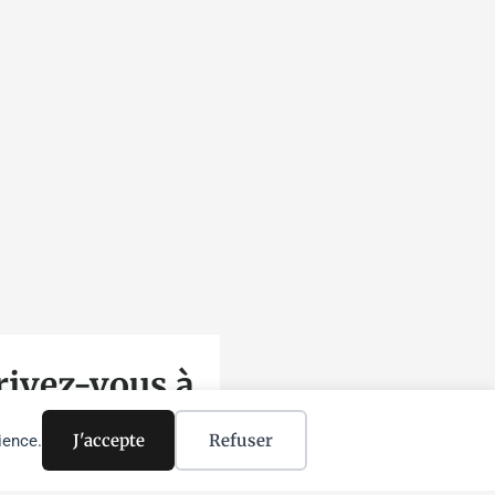
m
rivez-vous à
 newsletter
J'accepte
Refuser
ience.
ÉNOM