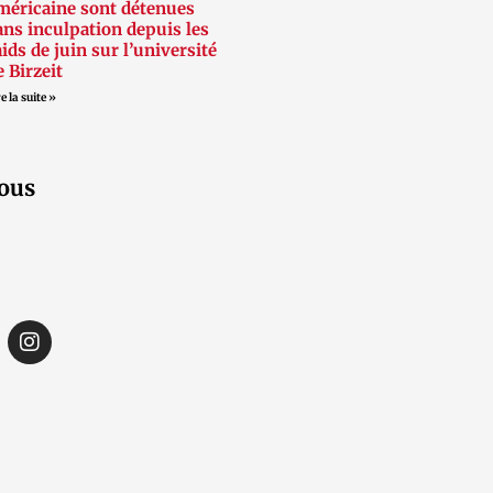
méricaine sont détenues
ans inculpation depuis les
aids de juin sur l’université
e Birzeit
e la suite »
ous
I
n
s
t
a
g
r
a