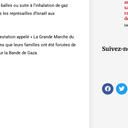
a
balles ou suite à l’inhalation de gaz
s
r
es représailles d’Israël aux
d
Lir
testation appelé « La Grande Marche du
ns que leurs familles ont été forcées de
Suivez-n
sur la Bande de Gaza.
F
T
a
w
c
i
e
t
b
t
o
e
o
r
k