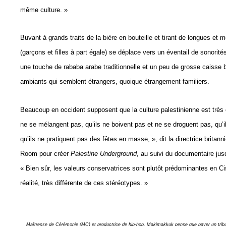
même culture. »
Buvant à grands traits de la bière en bouteille et tirant de longues et 
(garçons et filles à part égale) se déplace vers un éventail de sonorité
une touche de rababa arabe traditionnelle et un peu de grosse caisse b
ambiants qui semblent étrangers, quoique étrangement familiers.
Beaucoup en occident supposent que la culture palestinienne est trè
ne se mélangent pas, qu’ils ne boivent pas et ne se droguent pas, qu’i
qu’ils ne pratiquent pas des fêtes en masse, », dit la directrice britann
Room pour créer
Palestine Underground
, au suivi du documentaire ju
« Bien sûr, les valeurs conservatrices sont plutôt prédominantes en Ci
réalité, très différente de ces stéréotypes. »
Maîtresse de Cérémonie (MC) et productrice de hip-hop, Makimakkuk pense que payer un tribut 