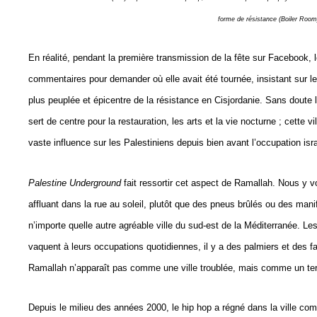
forme de résistance (Boiler Room
En réalité, pendant la première transmission de la fête sur Facebook, l
commentaires pour demander où elle avait été tournée, insistant sur le 
plus peuplée et épicentre de la résistance en Cisjordanie. Sans doute l
sert de centre pour la restauration, les arts et la vie nocturne ; cette 
vaste influence sur les Palestiniens depuis bien avant l’occupation isr
Palestine Underground
fait ressortir cet aspect de Ramallah. Nous y 
affluant dans la rue au soleil, plutôt que des pneus brûlés ou des ma
n’importe quelle autre agréable ville du sud-est de la Méditerranée. L
vaquent à leurs occupations quotidiennes, il y a des palmiers et des f
Ramallah n’apparaît pas comme une ville troublée, mais comme un terrai
Depuis le milieu des années 2000, le hip hop a régné dans la ville co