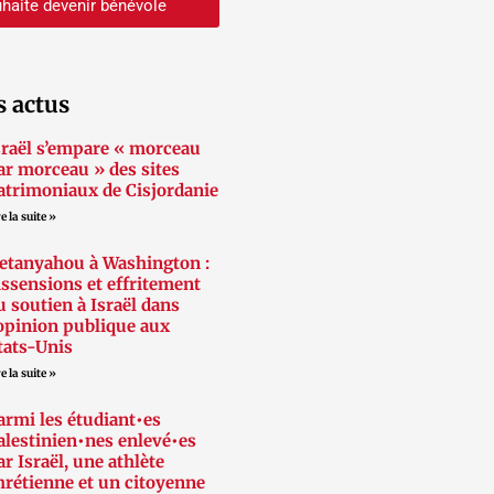
haite devenir bénévole
s actus
sraël s’empare « morceau
ar morceau » des sites
atrimoniaux de Cisjordanie
e la suite »
etanyahou à Washington :
issensions et effritement
u soutien à Israël dans
’opinion publique aux
tats-Unis
e la suite »
armi les étudiant•es
alestinien•nes enlevé•es
ar Israël, une athlète
hrétienne et un citoyenne