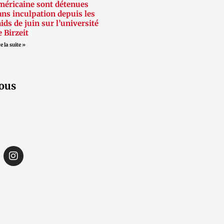
méricaine sont détenues
ans inculpation depuis les
aids de juin sur l’université
e Birzeit
e la suite »
ous
I
n
s
t
a
g
r
a