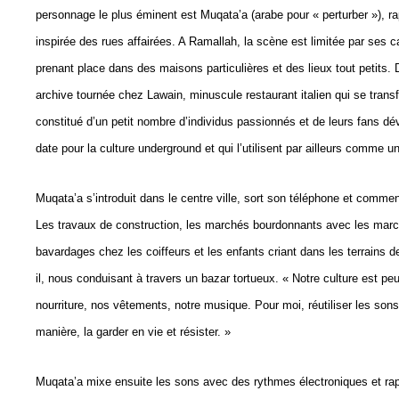
personnage le plus éminent est Muqata’a (arabe pour « perturber »), ra
inspirée des rues affairées. A Ramallah, la scène est limitée par ses 
prenant place dans des maisons particulières et des lieux tout petits
archive tournée chez Lawain, minuscule restaurant italien qui se trans
constitué d’un petit nombre d’individus passionnés et de leurs fans dé
date pour la culture underground et qui l’utilisent par ailleurs comme u
Muqata’a s’introduit dans le centre ville, sort son téléphone et comme
Les travaux de construction, les marchés bourdonnants avec les marcha
bavardages chez les coiffeurs et les enfants criant dans les terrains de
il, nous conduisant à travers un bazar tortueux. « Notre culture est 
nourriture, nos vêtements, notre musique. Pour moi, réutiliser les sons
manière, la garder en vie et résister. »
Muqata’a mixe ensuite les sons avec des rythmes électroniques et rap