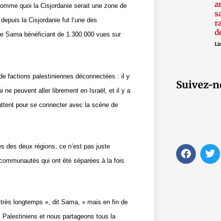
a
 comme quoi la Cisjordanie serait une zone de
s
 depuis la Cisjordanie fut l’une des
r
d
de Sama bénéficiant de 1.300.000 vues sur
Lir
de factions palestiniennes déconnectées : il y
Suivez-n
 ne peuvent aller librement en Israël, et il y a
battent pour se connecter avec la scène de
tes des deux régions, ce n’est pas juste
F
T
a
w
s communautés qui ont été séparées à la fois
c
i
e
t
b
t
o
e
s très longtemps », dit Sama, » mais en fin de
o
r
k
Palestiniens et nous partageons tous la