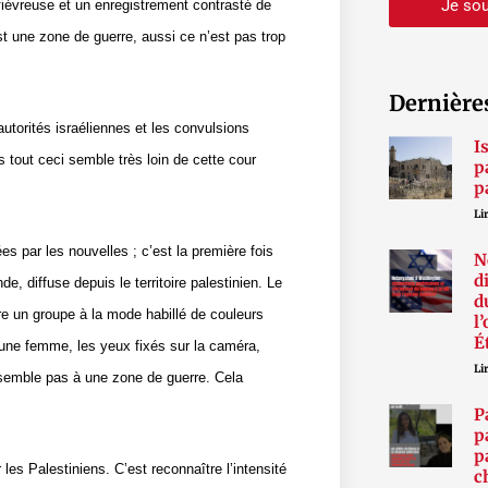
Je sou
 fiévreuse et un enregistrement contrasté de
st une zone de guerre, aussi ce n’est pas trop
Dernière
utorités israéliennes et les convulsions
I
is tout ceci semble très loin de cette cour
p
p
Lir
es par les nouvelles ; c’est la première fois
N
d
, diffuse depuis le territoire palestinien. Le
d
e un groupe à la mode habillé de couleurs
l
É
 a une femme, les yeux fixés sur la caméra,
Lir
ssemble pas à une zone de guerre. Cela
P
p
p
es Palestiniens. C’est reconnaître l’intensité
c