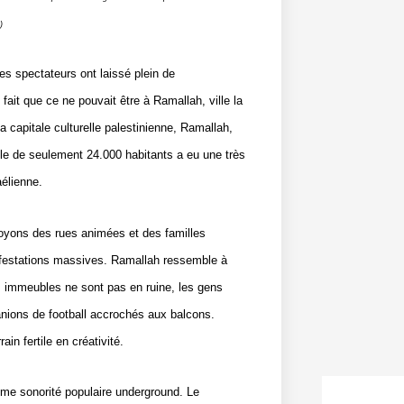
)
es spectateurs ont laissé plein de
fait que ce ne pouvait être à Ramallah, ville la
a capitale culturelle palestinienne, Ramallah,
ville de seulement 24.000 habitants a eu une très
aélienne.
voyons des rues animées et des familles
nifestations massives. Ramallah ressemble à
es immeubles ne sont pas en ruine, les gens
anions de football accrochés aux balcons.
n fertile en créativité.
mme sonorité populaire underground. Le