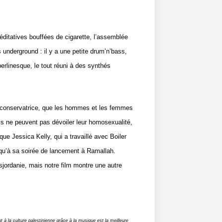
méditatives bouffées de cigarette, l’assemblée
s underground : il y a une petite drum’n’bass,
erlinesque, le tout réuni à des synthés
s conservatrice, que les hommes et les femmes
ls ne peuvent pas dévoiler leur homosexualité,
ique Jessica Kelly, qui a travaillé avec Boiler
squ’à sa soirée de lancement à Ramallah.
sjordanie, mais notre film montre une autre
à la culture palestinienne grâce à la musique est la meilleure