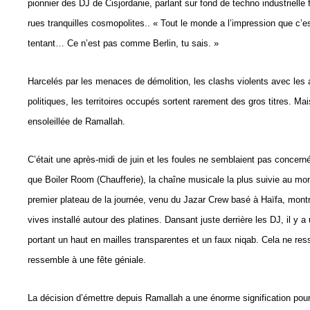
pionnier des DJ de Cisjordanie, parlant sur fond de techno industrielle
rues tranquilles cosmopolites.. « Tout le monde a l’impression que c’e
tentant… Ce n’est pas comme Berlin, tu sais. »
Harcelés par les menaces de démolition, les clashs violents avec les a
politiques, les territoires occupés sortent rarement des gros titres. Ma
ensoleillée de Ramallah.
C’était une après-midi de juin et les foules ne semblaient pas concerné
que Boiler Room (Chaufferie), la chaîne musicale la plus suivie au monde
premier plateau de la journée, venu du Jazar Crew basé à Haïfa, montr
vives installé autour des platines. Dansant juste derrière les DJ, il y
portant un haut en mailles transparentes et un faux niqab. Cela ne re
ressemble à une fête géniale.
La décision d’émettre depuis Ramallah a une énorme signification pour l