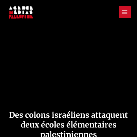
Aller
Mai
au
Men
contenu
Des colons israéliens attaquent
deux écoles élémentaires
palestiniennes