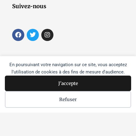
Suivez-nous
F
T
I
a
w
n
c
i
s
e
t
t
b
t
a
o
e
g
En poursuivant votre navigation sur ce site, vous acceptez
o
r
r
l’utilisation de cookies à des fins de mesure d'audience.
k
a
m
J'accepte
Refuser