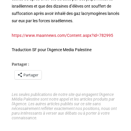
israéliennes et que des dizaines d’élèves ont souffert de
suffocation après avoir inhalé des gaz lacrymogènes lancés
sur eux par les forces israéliennes.
https://www.maannews.com/Content.aspx?id=782995
Traduction SF pour l’Agence Media Palestine
Partager :
Partager
Les seules publications de notre site qui engagent l'Agence
Média Palestine sont notre appel et les articles produits par
l'Agence. Les autres articles publiés sur ce site sans
nécessairement refléter exactement nos positions, nous ont
paru intéressants à verser aux débats ou à porter à votre
connaissance.