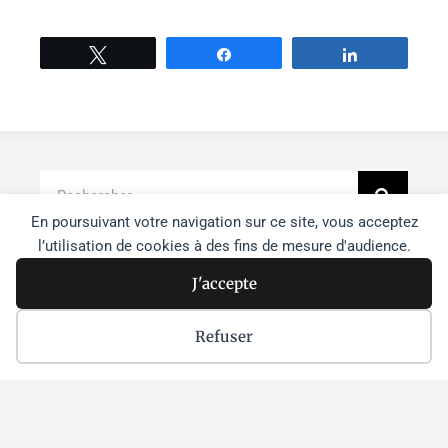
Tweetez
Partage
Partage
Recher
Rechercher
En poursuivant votre navigation sur ce site, vous acceptez
l’utilisation de cookies à des fins de mesure d'audience.
Faire un don à l'agence
J'accepte
Je m'inscris à la newsletter
Refuser
Je souhaite devenir bénévole