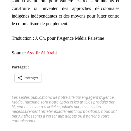
sont là avant tout pour vaincre les récits dominants et
construire ou inventer des approches dé-coloniales
indigènes indépendantes et des moyens pour lutter contre
le colonialisme de peuplement.
Traduction : J. Ch. pour l’Agence Média Palestine
Source:
Assafir Al Arabi
Partager :
Partager
Les seules publications de notre site qui engagent l'Agence
Média Palestine sont notre appel et les articles produits par
l'Agence. Les autres articles publiés sur ce site sans
nécessairement refléter exactement nos positions, nous ont
paru intéressants à verser aux débats ou à porter à votre
connaissance.