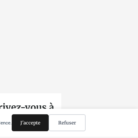
m
rivez-vous à
 newsletter
J'accepte
Refuser
ience.
ÉNOM