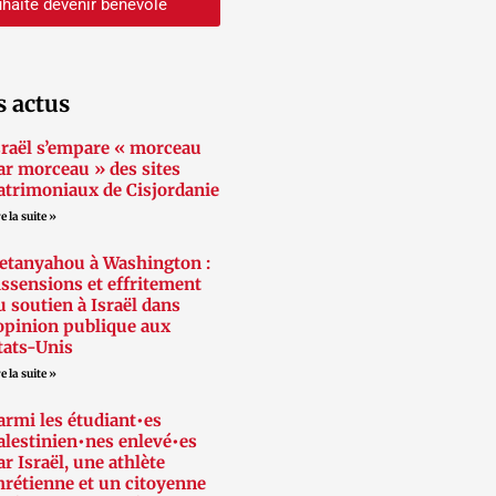
haite devenir bénévole
s actus
sraël s’empare « morceau
ar morceau » des sites
atrimoniaux de Cisjordanie
e la suite »
etanyahou à Washington :
issensions et effritement
u soutien à Israël dans
’opinion publique aux
tats-Unis
e la suite »
armi les étudiant•es
alestinien•nes enlevé•es
ar Israël, une athlète
hrétienne et un citoyenne