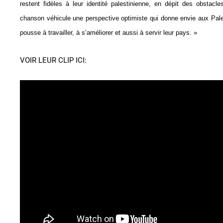
restent fidèles à leur identité palestinienne, en dépit des obstacl
chanson véhicule une perspective optimiste qui donne envie aux Palest
pousse à travailler, à s’améliorer et aussi à servir leur pays. »
VOIR LEUR CLIP ICI: