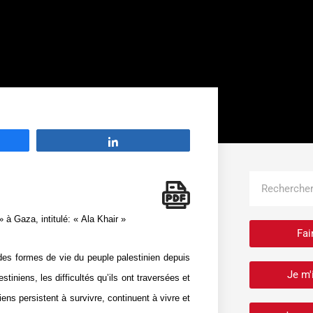
Partage
Rechercher
 à Gaza, intitulé: « Ala Khair »
Fai
des formes de vie du peuple palestinien depuis
Je m'
iniens, les difficultés qu’ils ont traversées et
niens persistent à survivre, continuent à vivre et