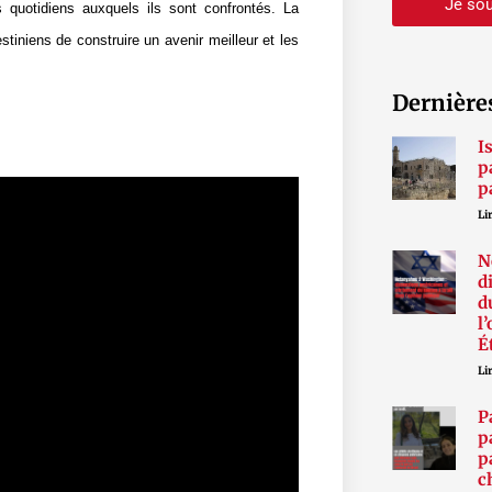
Je sou
es quotidiens auxquels ils sont confrontés. La
iniens de construire un avenir meilleur et les
Dernière
I
p
p
Lir
N
d
d
l
É
Lir
P
p
p
c