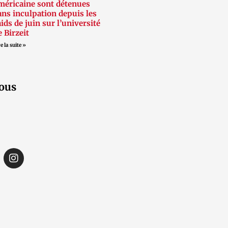
méricaine sont détenues
ans inculpation depuis les
aids de juin sur l’université
e Birzeit
e la suite »
ous
I
n
s
t
a
g
r
a