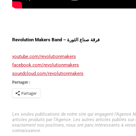
Revolution Makers Band – فرقة صناع الثورة
youtube.com/revolutionmakers
facebook.com/revolutionmakers
soundcloud.com/
revolutionmakers
Partager :
Partager
Les seules publications de notre site qui engagent l'Agence M
articles produits par l'Agence. Les autres articles publiés su
exactement nos positions, nous ont paru intéressants à verser
connaissance.