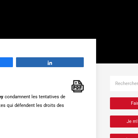
Partage
Rechercher
ey
condamnent les tentatives de
Fai
tes qui défendent les droits des
Je m'