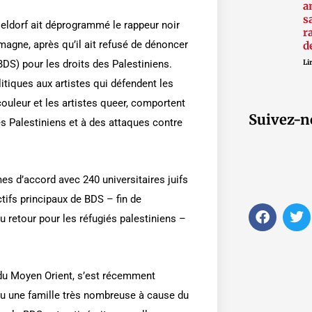
a
s
ldorf ait déprogrammé le rappeur noir
r
magne, après qu’il ait refusé de dénoncer
d
S) pour les droits des Palestiniens.
Lir
tiques aux artistes qui défendent les
couleur et les artistes queer, comportent
Suivez-n
es Palestiniens et à des attaques contre
 d’accord avec 240 universitaires juifs
ctifs principaux de BDS – fin de
F
T
au retour pour les réfugiés palestiniens –
a
w
c
i
e
t
b
t
e du Moyen Orient, s’est récemment
o
e
o
r
u une famille très nombreuse à cause du
k