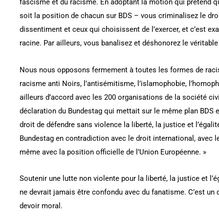
fascisme et du racisme. En adoptant la motion qui prétend q
soit la position de chacun sur BDS – vous criminalisez le droit
dissentiment et ceux qui choisissent de l’exercer, et c’est e
racine. Par ailleurs, vous banalisez et déshonorez le véritabl
Nous nous opposons fermement à toutes les formes de racism
racisme anti Noirs, l’antisémitisme, l’islamophobie, l’homo
ailleurs d’accord avec les 200 organisations de la société civ
déclaration du Bundestag qui mettait sur le même plan BDS et
droit de défendre sans violence la liberté, la justice et l’égalit
Bundestag en contradiction avec le droit international, avec 
même avec la position officielle de l’Union Européenne. »
Soutenir une lutte non violente pour la liberté, la justice et l’
ne devrait jamais être confondu avec du fanatisme. C’est un d
devoir moral.