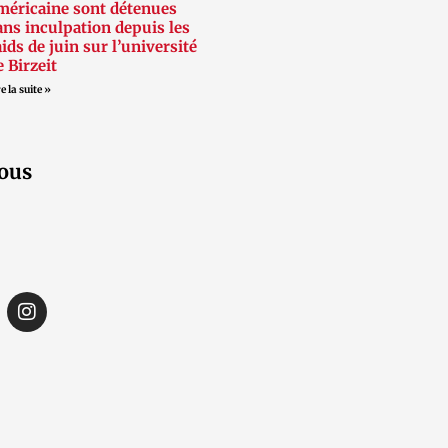
méricaine sont détenues
ans inculpation depuis les
aids de juin sur l’université
e Birzeit
e la suite »
ous
I
n
s
t
a
g
r
a