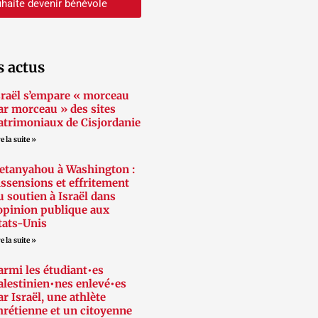
haite devenir bénévole
s actus
sraël s’empare « morceau
ar morceau » des sites
atrimoniaux de Cisjordanie
e la suite »
etanyahou à Washington :
issensions et effritement
u soutien à Israël dans
’opinion publique aux
tats-Unis
e la suite »
armi les étudiant•es
alestinien•nes enlevé•es
ar Israël, une athlète
hrétienne et un citoyenne