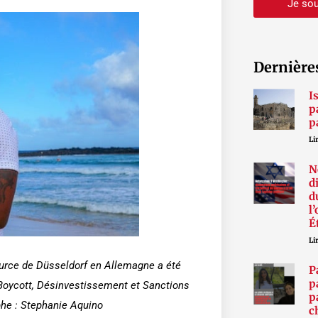
Je sou
Dernière
I
p
p
Lir
N
d
d
l
É
Lir
Source de Düsseldorf en Allemagne a été
P
p
 Boycott, Désinvestissement et Sanctions
p
phe : Stephanie Aquino
c