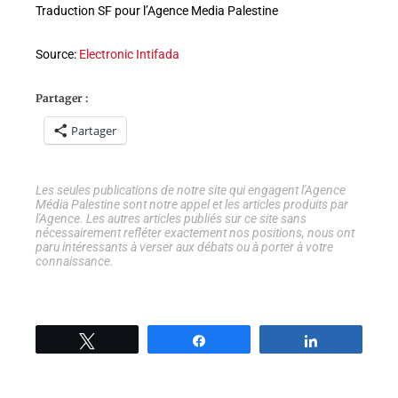
Traduction SF pour l’Agence Media Palestine
Source:
Electronic Intifada
Partager :
Partager
Les seules publications de notre site qui engagent l'Agence
Média Palestine sont notre appel et les articles produits par
l'Agence. Les autres articles publiés sur ce site sans
nécessairement refléter exactement nos positions, nous ont
paru intéressants à verser aux débats ou à porter à votre
connaissance.
Tweetez
Partage
Partage