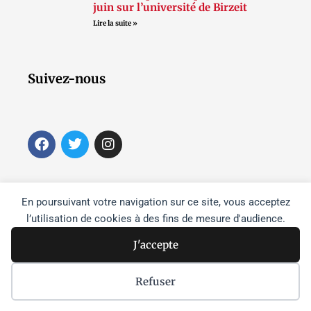
juin sur l’université de Birzeit
Lire la suite »
Suivez-nous
F
T
I
a
w
n
c
i
s
e
t
t
b
t
a
En poursuivant votre navigation sur ce site, vous acceptez
o
e
g
o
r
r
l’utilisation de cookies à des fins de mesure d'audience.
k
a
J'accepte
m
Refuser