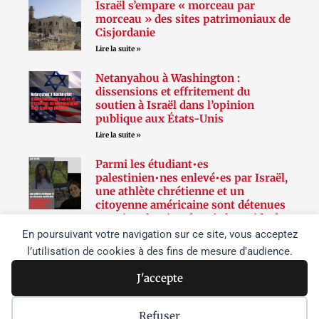
Israël s’empare « morceau par
morceau » des sites patrimoniaux de
Cisjordanie
Lire la suite »
Netanyahou à Washington :
dissensions et effritement du
soutien à Israël dans l’opinion
publique aux États-Unis
Lire la suite »
Parmi les étudiant•es
palestinien•nes enlevé•es par Israël,
une athlète chrétienne et un
citoyenne américaine sont détenues
sans inculpation depuis les raids de
juin sur l’université de Birzeit
En poursuivant votre navigation sur ce site, vous acceptez
Lire la suite »
l’utilisation de cookies à des fins de mesure d'audience.
J'accepte
Suivez-nous
Refuser