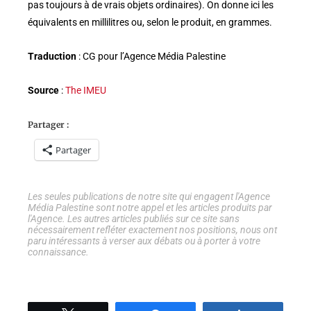
pas toujours à de vrais objets ordinaires). On donne ici les
équivalents en millilitres ou, selon le produit, en grammes.
Traduction
: CG pour l’Agence Média Palestine
Source
:
The IMEU
Partager :
Partager
Les seules publications de notre site qui engagent l'Agence
Média Palestine sont notre appel et les articles produits par
l'Agence. Les autres articles publiés sur ce site sans
nécessairement refléter exactement nos positions, nous ont
paru intéressants à verser aux débats ou à porter à votre
connaissance.