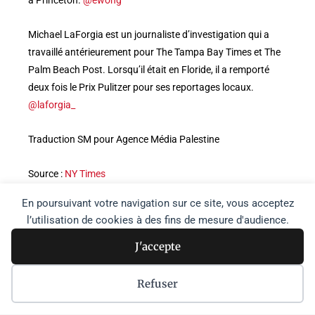
Michael LaForgia est un journaliste d’investigation qui a
travaillé antérieurement pour The Tampa Bay Times et The
Palm Beach Post. Lorsqu’il était en Floride, il a remporté
deux fois le Prix Pulitzer pour ses reportages locaux.
@laforgia_
Traduction SM pour Agence Média Palestine
Source :
NY Times
En poursuivant votre navigation sur ce site, vous acceptez
Partager :
l’utilisation de cookies à des fins de mesure d'audience.
Partager
J'accepte
Les seules publications de notre site qui engagent l'Agence
Refuser
Média Palestine sont notre appel et les articles produits par
l'Agence. Les autres articles publiés sur ce site sans
nécessairement refléter exactement nos positions, nous ont