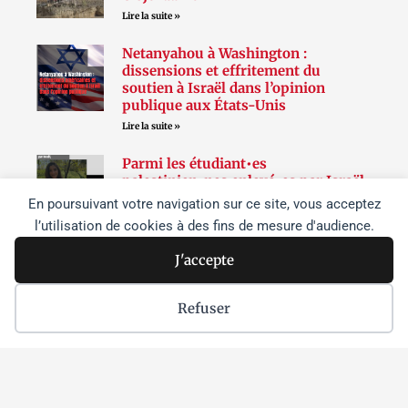
Lire la suite »
Netanyahou à Washington :
dissensions et effritement du
soutien à Israël dans l’opinion
publique aux États-Unis
Lire la suite »
Parmi les étudiant•es
palestinien•nes enlevé•es par Israël,
une athlète chrétienne et un
En poursuivant votre navigation sur ce site, vous acceptez
citoyenne américaine sont détenues
l’utilisation de cookies à des fins de mesure d'audience.
sans inculpation depuis les raids de
juin sur l’université de Birzeit
J'accepte
Lire la suite »
Refuser
Suivez-nous