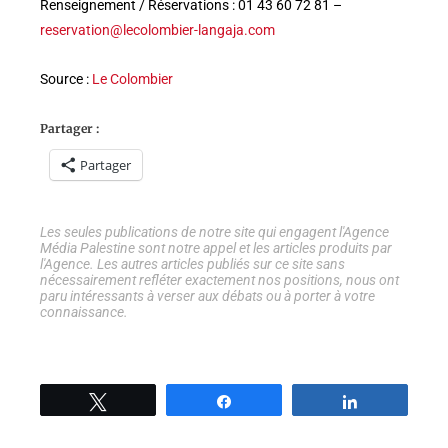
Renseignement / Réservations : 01 43 60 72 81 –
reservation@lecolombier-langaja.com
Source :
Le Colombier
Partager :
Partager
Les seules publications de notre site qui engagent l'Agence
Média Palestine sont notre appel et les articles produits par
l'Agence. Les autres articles publiés sur ce site sans
nécessairement refléter exactement nos positions, nous ont
paru intéressants à verser aux débats ou à porter à votre
connaissance.
Tweetez
Partage
Partage