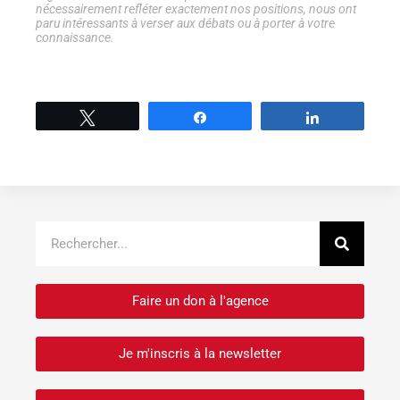
nécessairement refléter exactement nos positions, nous ont
paru intéressants à verser aux débats ou à porter à votre
connaissance.
Tweetez
Partage
Partage
Recher
Rechercher
Faire un don à l'agence
Je m'inscris à la newsletter