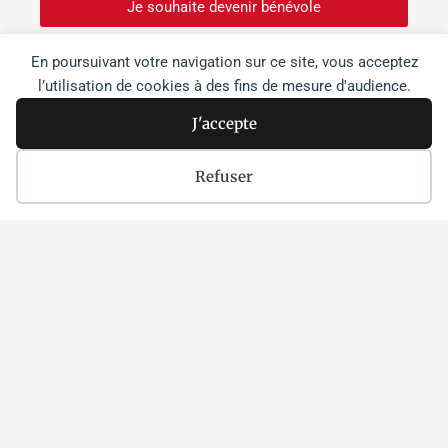
Je souhaite devenir bénévole
En poursuivant votre navigation sur ce site, vous acceptez
l’utilisation de cookies à des fins de mesure d'audience.
Dernières actus
J'accepte
Israël s’empare « morceau par
morceau » des sites patrimoniaux de
Cisjordanie
Refuser
Lire la suite »
Netanyahou à Washington :
dissensions et effritement du
soutien à Israël dans l’opinion
publique aux États-Unis
Lire la suite »
Parmi les étudiant•es
palestinien•nes enlevé•es par Israël,
une athlète chrétienne et un
citoyenne américaine sont détenues
sans inculpation depuis les raids de