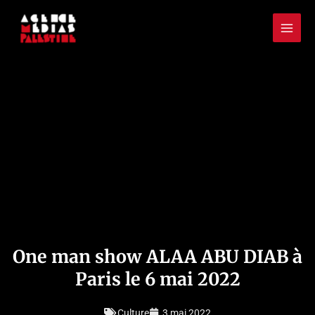
Aller
Mai
au
Men
contenu
One man show ALAA ABU DIAB à
Paris le 6 mai 2022
Culture
3 mai 2022