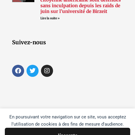
sans inculpation depuis les raids de
juin sur l’université de Birzeit
Lire la suite »
Suivez-nous
F
T
I
a
w
n
c
i
s
e
t
t
b
t
a
o
e
g
o
r
r
k
a
m
En poursuivant votre navigation sur ce site, vous acceptez
l’utilisation de cookies à des fins de mesure d'audience.