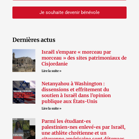
Je souhaite devenir bénévole
Dernières actus
Israël s’empare « morceau par
morceau » des sites patrimoniaux de
Cisjordanie
Lire la suite »
Netanyahou à Washington :
dissensions et effritement du
soutien à Israël dans l’opinion
publique aux États-Unis
Lire la suite »
Parmi les étudiant•es
palestinien•nes enlevé•es par Israël,
une athlète chrétienne et un
citoyenne américaine sont détenues