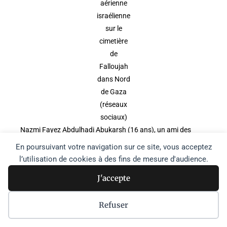
aérienne
israélienne
sur le
cimetière
de
Falloujah
dans Nord
de Gaza
(réseaux
sociaux)
Nazmi Fayez Abdulhadi Abukarsh (16 ans), un ami des
garçons de la famille Nijm, a été tué dans la possible frappe
En poursuivant votre navigation sur ce site, vous acceptez
aérienne sur le cimetière.
l’utilisation de cookies à des fins de mesure d'audience.
J'accepte
Hanin Walid Muhammed Abuqaida,
10 ans
Refuser
Hanin Walid