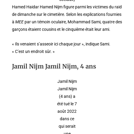
Hamed Haidar Hamed Nijm figure parmi les victimes du raid
de dimanche sur le cimetière. Selon les explications fournies
à
MEE
par un témoin oculaire, Mohammad Sami, quatre des
garçons étaient cousins et le cinquième était leur ami.
« Ils venaient s’asseoir ici chaque jour », indique Sami.
« C’est un endroit sûr. »
Jamil Nijm Jamil Nijm, 4 ans
Jamil Nijm
Jamil Nijm
(4 ans) a
été tué le 7
août 2022
dans ce
qui serait
une