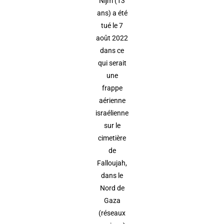
Nijm (13
ans) a été
tué le 7
août 2022
dans ce
qui serait
une
frappe
aérienne
israélienne
sur le
cimetière
de
Falloujah,
dans le
Nord de
Gaza
(réseaux