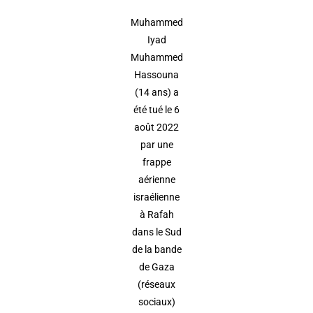
Muhammed
Iyad
Muhammed
Hassouna
(14 ans) a
été tué le 6
août 2022
par une
frappe
aérienne
israélienne
à Rafah
dans le Sud
de la bande
de Gaza
(réseaux
sociaux)