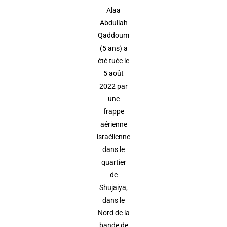
Alaa
Abdullah
Qaddoum
(5 ans) a
été tuée le
5 août
2022 par
une
frappe
aérienne
israélienne
dans le
quartier
de
Shujaiya,
dans le
Nord de la
bande de