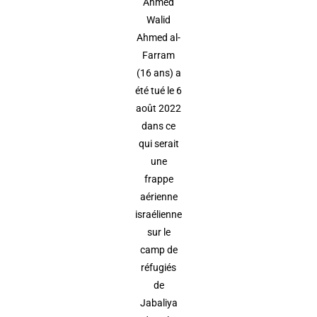
Ahmed
Walid
Ahmed al-
Farram
(16 ans) a
été tué le 6
août 2022
dans ce
qui serait
une
frappe
aérienne
israélienne
sur le
camp de
réfugiés
de
Jabaliya