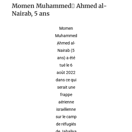
Momen Muhammed ِAhmed al-
Nairab, 5 ans
Momen
Muhammed
ِAhmed al-
Nairab (5
ans) a été
tué le 6
août 2022
dans ce qui
serait une
frappe
aérienne
israélienne
sur le camp
de réfugiés
de Jabaliya