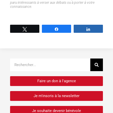
paru intéressants à verser aux débats ou à porter à votre
connaissance.
Tweetez
Partage
Partage
Recher
Rechercher
Faire un don à l'agence
Je m'inscris à la newsletter
Je souhaite devenir bénévole