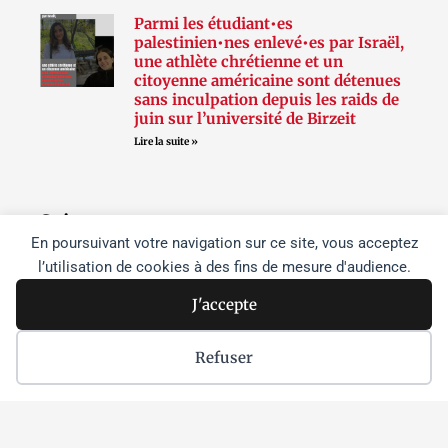
Parmi les étudiant•es
palestinien•nes enlevé•es par Israël,
une athlète chrétienne et un
citoyenne américaine sont détenues
sans inculpation depuis les raids de
juin sur l’université de Birzeit
Lire la suite »
Suivez-nous
En poursuivant votre navigation sur ce site, vous acceptez
l’utilisation de cookies à des fins de mesure d'audience.
F
T
I
J'accepte
a
w
n
c
i
s
Refuser
e
t
t
b
t
a
o
e
g
o
r
r
k
a