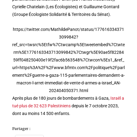
Cyrielle Chatelain (Les Écologistes) et Guillaume Gontard
(Groupe Écologiste Solidarité & Territoires du Sénat).
https://twitter.com/MathildePanot/status/177616334371
3099842?
ref_src=twsrc%5Etfw%7Ctwcamp%5Etweetembed%7Ctwte
rm%5E1776163343713099842%7Ctwgr%5E90ae5f82284
59ff048250400e19f2fac6b563548%7Ctwcon%5Es1_&ref_
url=https%3A%2F%2Fwww.bfmtv.com%2Fpolitique%2Fparl
ement%2Fguerre-a-gaza-115-parlementaires-demandent-a-
macron-l-arret-immediat-de-vente-d-armes-a-israel_AN-
202404050371.html
Après plus de 180 jours de bombardements à Gaza,
Israël a
tué plus de 32 623 Palestiniens
depuis le 7 octobre 2023,
dont au moins 14 500 enfants.
Partager :