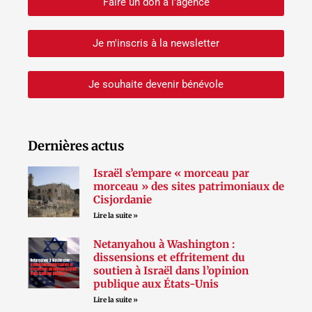
Faire un don à l'agence
Je m'inscris à la newsletter
Je souhaite devenir bénévole
Dernières actus
Israël s’empare « morceau par
morceau » des sites patrimoniaux de
Cisjordanie
Lire la suite »
Netanyahou à Washington :
dissensions et effritement du
soutien à Israël dans l’opinion
publique aux États-Unis
Lire la suite »