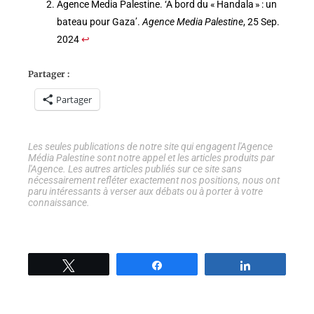
Agence Media Palestine. ‘À bord du « Handala » : un
bateau pour Gaza’.
Agence Media Palestine
, 25 Sep.
2024
↩︎
Partager :
Partager
Les seules publications de notre site qui engagent l'Agence
Média Palestine sont notre appel et les articles produits par
l'Agence. Les autres articles publiés sur ce site sans
nécessairement refléter exactement nos positions, nous ont
paru intéressants à verser aux débats ou à porter à votre
connaissance.
Tweetez
Partage
Partage