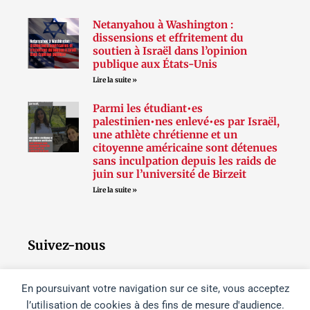
Netanyahou à Washington :
dissensions et effritement du
soutien à Israël dans l’opinion
publique aux États-Unis
Lire la suite »
Parmi les étudiant•es
palestinien•nes enlevé•es par Israël,
une athlète chrétienne et un
citoyenne américaine sont détenues
sans inculpation depuis les raids de
juin sur l’université de Birzeit
Lire la suite »
Suivez-nous
En poursuivant votre navigation sur ce site, vous acceptez
F
T
I
l’utilisation de cookies à des fins de mesure d'audience.