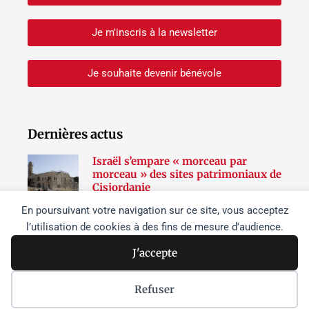
Je m'inscris à la newsletter
Je souhaite devenir bénévole
Dernières actus
Israël s’empare « morceau par
morceau » des sites patrimoniaux de
Cisjordanie
Lire la suite »
En poursuivant votre navigation sur ce site, vous acceptez
l’utilisation de cookies à des fins de mesure d'audience.
Netanyahou à Washington :
dissensions et effritement du
J'accepte
soutien à Israël dans l’opinion
publique aux États-Unis
Lire la suite »
Refuser