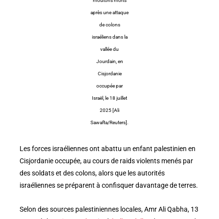
moutons morts
après une attaque
de colons
israéliens dans la
vallée du
Jourdain, en
Cisjordanie
occupée par
Israël, le 18 juillet
2025 [Ali
Sawafta/Reuters].
Les forces israéliennes ont abattu un enfant palestinien en
Cisjordanie occupée, au cours de raids violents menés par
des soldats et des colons, alors que les autorités
israéliennes se préparent à confisquer davantage de terres.
Selon des sources palestiniennes locales, Amr Ali Qabha, 13