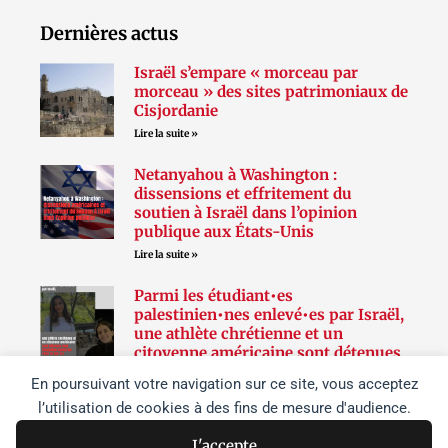
Dernières actus
Israël s’empare « morceau par
morceau » des sites patrimoniaux de
Cisjordanie
Lire la suite »
Netanyahou à Washington :
dissensions et effritement du
soutien à Israël dans l’opinion
publique aux États-Unis
Lire la suite »
Parmi les étudiant•es
palestinien•nes enlevé•es par Israël,
une athlète chrétienne et un
citoyenne américaine sont détenues
sans inculpation depuis les raids de
En poursuivant votre navigation sur ce site, vous acceptez
juin sur l’université de Birzeit
l’utilisation de cookies à des fins de mesure d'audience.
Lire la suite »
J'accepte