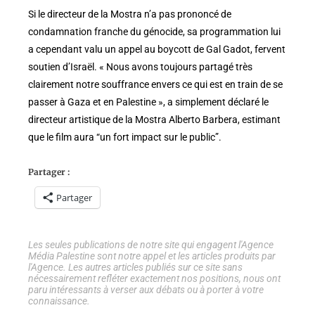
Si le directeur de la Mostra n’a pas prononcé de
condamnation franche du génocide, sa programmation lui
a cependant valu un appel au boycott de Gal Gadot, fervent
soutien d’Israël. « Nous avons toujours partagé très
clairement notre souffrance envers ce qui est en train de se
passer à Gaza et en Palestine », a simplement déclaré le
directeur artistique de la Mostra Alberto Barbera, estimant
que le film aura “un fort impact sur le public”.
Partager :
Partager
Les seules publications de notre site qui engagent l'Agence
Média Palestine sont notre appel et les articles produits par
l'Agence. Les autres articles publiés sur ce site sans
nécessairement refléter exactement nos positions, nous ont
paru intéressants à verser aux débats ou à porter à votre
connaissance.