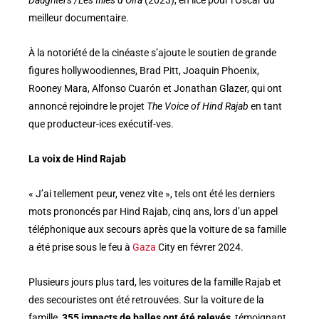
Daughters /Les filles d’Olfa
(2023), en lice pour l’Oscar du
meilleur documentaire.
À la notoriété de la cinéaste s’ajoute le soutien de grande
figures hollywoodiennes, Brad Pitt, Joaquin Phoenix,
Rooney Mara, Alfonso Cuarón et Jonathan Glazer, qui ont
annoncé rejoindre le projet
The Voice of Hind Rajab
en tant
que producteur-ices exécutif-ves.
La voix de Hind Rajab
« J’ai tellement peur, venez vite », tels ont été les derniers
mots prononcés par Hind Rajab, cinq ans, lors d’un appel
téléphonique aux secours après que la voiture de sa famille
a été prise sous le feu à
Gaza
City en févrer 2024.
Plusieurs jours plus tard, les voitures de la famille Rajab et
des secouristes ont été retrouvées. Sur la voiture de la
famille,
355 impacts de balles ont été relevés
, témoignant