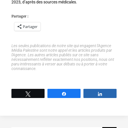
2023, d’après des sources médicales.
Partager :
Partager
Les seules publications de notre site qui engagent l'Agence
Média Palestine sont notre appel et les articles produits par
l'Agence. Les autres articles publiés sur ce site sans
nécessairement refléter exactement nos positions, nous ont
paru intéressants à verser aux débats ou à porter à votre
connaissance.
Tweetez
Partage
Partage