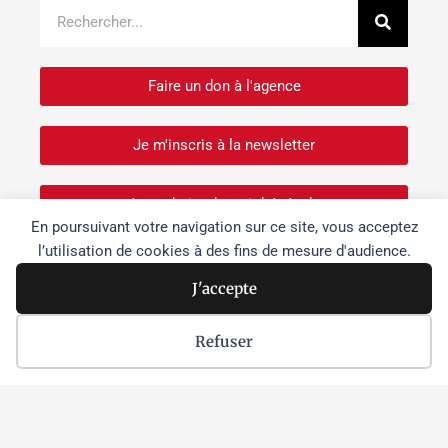
Recher
Rechercher
Faire un don à l'agence
Je m'inscris à la newsletter
Je souhaite devenir bénévole
En poursuivant votre navigation sur ce site, vous acceptez
l’utilisation de cookies à des fins de mesure d'audience.
J'accepte
Dernières actus
Israël s’empare « morceau par
Refuser
morceau » des sites patrimoniaux de
Cisjordanie
Lire la suite »
Netanyahou à Washington :