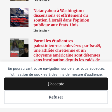
Lire la suite »
Netanyahou à Washington :
dissensions et effritement du
soutien à Israël dans l’opinion
publique aux États-Unis
Lire la suite »
Parmi les étudiant•es
palestinien•nes enlevé•es par Israël,
une athlète chrétienne et un
citoyenne américaine sont détenues
sans inculpation depuis les raids de
juin sur l’université de Birzeit
En poursuivant votre navigation sur ce site, vous acceptez
Lire la suite »
l’utilisation de cookies à des fins de mesure d'audience.
J'accepte
Suivez-nous
Refuser
F
T
I