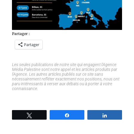
Partager :
Partager
Les seules publications de notre site qui engagent l'Agence
Média Palestine sont notre appel et les articles produits par
l'Agence. Les autres articles publiés sur ce site sans
nécessairement refléter exactement nos positions, nous ont
paru intéressants à verser aux débats ou à porter à votre
connaissance.
Tweetez
Partage
Partage