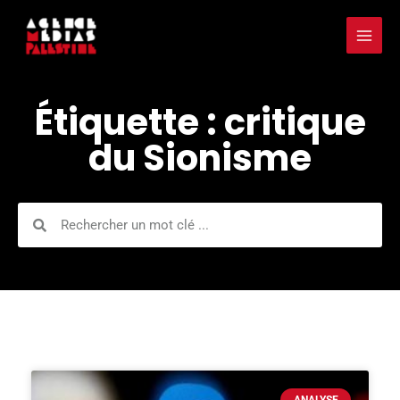
Aller
Mai
au
Men
contenu
Étiquette : critique
du Sionisme
Rechercher
Rechercher
ANALYSE