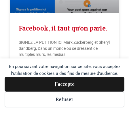
Facebook, il faut qu’on parle.
SIGNEZ LA PETITION ICI Mark Zuckerberg et Sheryl
Sandberg, Dans un monde où se dressent de
multiples murs, les médias
En poursuivant votre navigation sur ce site, vous acceptez
LIRE PLUS »
l’utilisation de cookies à des fins de mesure d'audience.
J'accepte
30 janvier 2021
Refuser
Copyright © 2026 Agence Media Palestine |
Plan du site