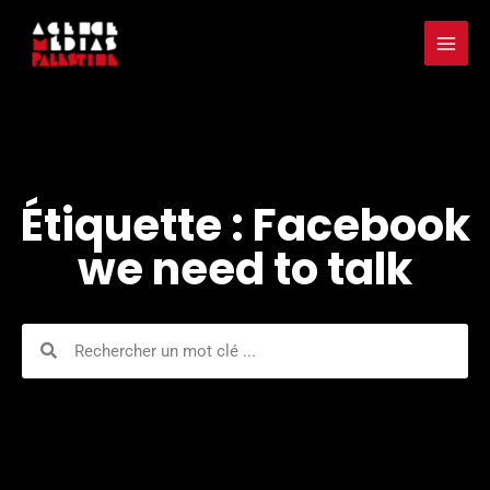
Aller
Mai
au
Men
contenu
Étiquette : Facebook
we need to talk
Rechercher
Rechercher