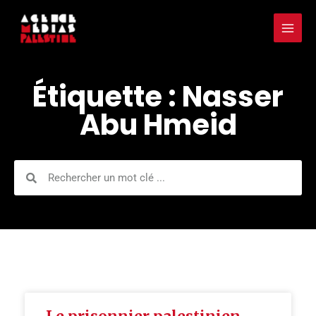
Aller
Mai
au
Men
contenu
Étiquette : Nasser
Abu Hmeid
Rechercher
Rechercher