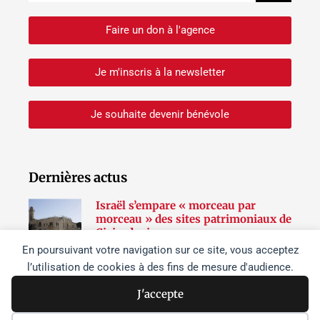
Faire un don à l'agence
Je m'inscris à la newsletter
Je souhaite devenir bénévole
Dernières actus
Israël s’empare « morceau par
morceau » des sites patrimoniaux de
Cisjordanie
En poursuivant votre navigation sur ce site, vous acceptez
Lire la suite »
l’utilisation de cookies à des fins de mesure d'audience.
Netanyahou à Washington :
dissensions et effritement du
J'accepte
soutien à Israël dans l’opinion
publique aux États-Unis