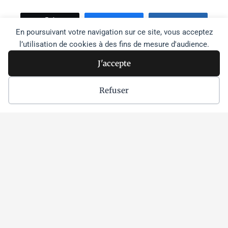
Tweetez
Partage
Partage
En poursuivant votre navigation sur ce site, vous acceptez
l’utilisation de cookies à des fins de mesure d'audience.
J'accepte
Recher
Rechercher
Refuser
Faire un don à l'agence
Je m'inscris à la newsletter
Je souhaite devenir bénévole