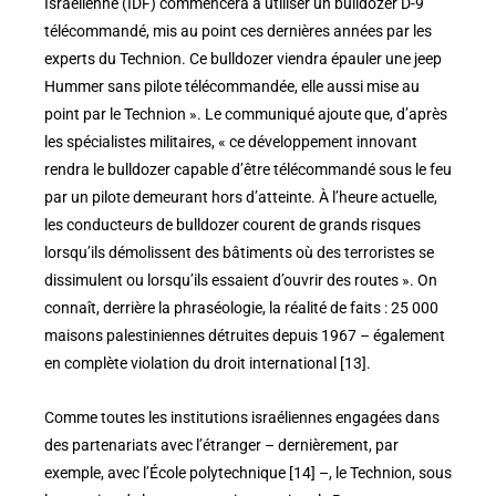
Israélienne (IDF) commencera à utiliser un bulldozer D-9
télécommandé, mis au point ces dernières années par les
experts du Technion. Ce bulldozer viendra épauler une jeep
Hummer sans pilote télécommandée, elle aussi mise au
point par le Technion ». Le communiqué ajoute que, d’après
les spécialistes militaires, « ce développement innovant
rendra le bulldozer capable d’être télécommandé sous le feu
par un pilote demeurant hors d’atteinte. À l’heure actuelle,
les conducteurs de bulldozer courent de grands risques
lorsqu’ils démolissent des bâtiments où des terroristes se
dissimulent ou lorsqu’ils essaient d’ouvrir des routes ». On
connaît, derrière la phraséologie, la réalité de faits : 25 000
maisons palestiniennes détruites depuis 1967 – également
en complète violation du droit international [13].
Comme toutes les institutions israéliennes engagées dans
des partenariats avec l’étranger – dernièrement, par
exemple, avec l’École polytechnique [14] –, le Technion, sous