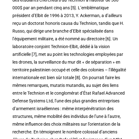
des étudiants chercheurs du Technion à hauteur de 500
000$ par an pendant cinq ans [5]. L’emblématique
président d’Elbit de 1996 à 2013, Y. Ackerman, a d’ailleurs
reçu un doctorat honoris causa du Technion, tandis que H.
Russo, qui dirige une branche d’Elbit spécialisée dans
l’équipement militaire, a été nommé au directoire [6]. Un
laboratoire conjoint Technion-Elbit, dédié à la vision
artificielle [7], met au point les technologies employées par
les drones, la surveillance du mur dit « de séparation » en
territoire palestinien occupé et celle des colonies – l’illégalité
internationale est bien sûr totale [8]. On pourrait faire les
mêmes remarques, mutatis mutandis, au sujet des liens
entre le Technion et le conglomérat d’État Rafael Advanced
Defense Systems Ltd, l’une des plus grandes entreprises
d’armement israéliennes : même interpénétration des
structures, même mobilité des individus de l’une à l’autre,
même influence des choix militaires sur l’orientation de la
recherche. En témoignent le nombre colossal d’anciens