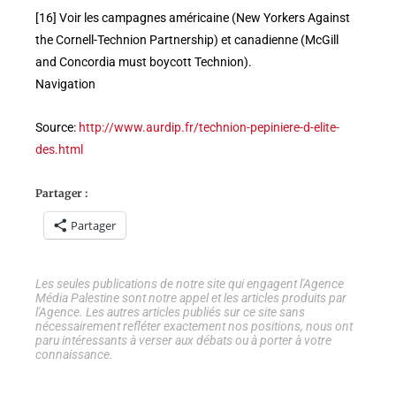
[16] Voir les campagnes américaine (New Yorkers Against
the Cornell-Technion Partnership) et canadienne (McGill
and Concordia must boycott Technion).
Navigation
Source:
http://www.aurdip.fr/technion-pepiniere-d-elite-
des.html
Partager :
Partager
Les seules publications de notre site qui engagent l'Agence
Média Palestine sont notre appel et les articles produits par
l'Agence. Les autres articles publiés sur ce site sans
nécessairement refléter exactement nos positions, nous ont
paru intéressants à verser aux débats ou à porter à votre
connaissance.