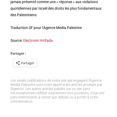
jamais présenté comme une « réponse » aux violations
quotidiennes par Israël des droits les plus fondamentaux
des Palestiniens.
Traduction SF pour l’Agence Media Palestine
Source:
Electronic Intifada
Partager :
Partager
Les seules publications de notre site qui engagent l'Agence
Média Palestine sont notre appel et les articles produits par
l'Agence. Les autres articles publiés sur ce site sans
nécessairement refléter exactement nos positions, nous ont
paru intéressants à verser aux débats ou à porter à votre
connaissance.