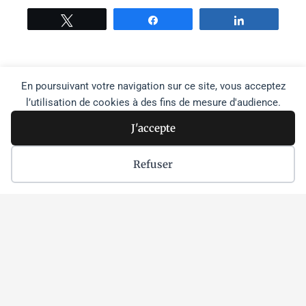
Tweetez
Partage
Partage
En poursuivant votre navigation sur ce site, vous acceptez
l’utilisation de cookies à des fins de mesure d'audience.
Recher
Rechercher
J'accepte
Faire un don à l'agence
Refuser
Je m'inscris à la newsletter
Je souhaite devenir bénévole
Dernières actus