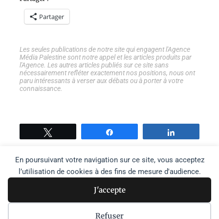
Partager
Les seules publications de notre site qui engagent l'Agence
Média Palestine sont notre appel et les articles produits par
l'Agence. Les autres articles publiés sur ce site sans
nécessairement refléter exactement nos positions, nous ont
paru intéressants à verser aux débats ou à porter à votre
connaissance.
Tweetez
Partage
Partage
En poursuivant votre navigation sur ce site, vous acceptez
l’utilisation de cookies à des fins de mesure d'audience.
J'accepte
Recher
Rechercher
Refuser