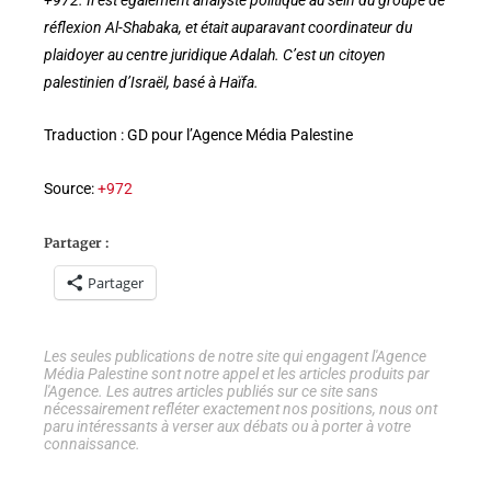
réflexion Al-Shabaka, et était auparavant coordinateur du
plaidoyer au centre juridique Adalah. C’est un citoyen
palestinien d’Israël, basé à Haïfa.
Traduction : GD pour l’Agence Média Palestine
Source:
+972
Partager :
Partager
Les seules publications de notre site qui engagent l'Agence
Média Palestine sont notre appel et les articles produits par
l'Agence. Les autres articles publiés sur ce site sans
nécessairement refléter exactement nos positions, nous ont
paru intéressants à verser aux débats ou à porter à votre
connaissance.