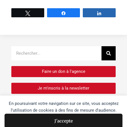
Tweetez
Partage
Partage
Recher
Rechercher
Faire un don à l'agence
Je m'inscris à la newsletter
En poursuivant votre navigation sur ce site, vous acceptez
Je souhaite devenir bénévole
l’utilisation de cookies à des fins de mesure d'audience.
J'accepte