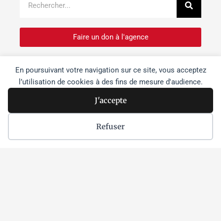
Faire un don à l'agence
Je m'inscris à la newsletter
En poursuivant votre navigation sur ce site, vous acceptez
l’utilisation de cookies à des fins de mesure d'audience.
Je souhaite devenir bénévole
J'accepte
Refuser
Dernières actus
Israël s’empare « morceau par
morceau » des sites patrimoniaux de
Cisjordanie
Lire la suite »
Netanyahou à Washington :
dissensions et effritement du