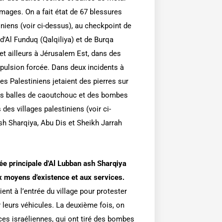
ges. On a fait état de 67 blessures
niens (voir ci-dessus), au checkpoint de
d’Al Funduq (Qalqiliya) et de Burqa
 et ailleurs à Jérusalem Est, dans des
pulsion forcée. Dans deux incidents à
s Palestiniens jetaient des pierres sur
, des balles de caoutchouc et des bombes
des villages palestiniens (voir ci-
sh Sharqiya, Abu Dis et Sheikh Jarrah
trée principale d’Al Lubban ash Sharqiya
x moyens d’existence et aux services.
ent à l’entrée du village pour protester
r leurs véhicules. La deuxième fois, on
rces israéliennes, qui ont tiré des bombes