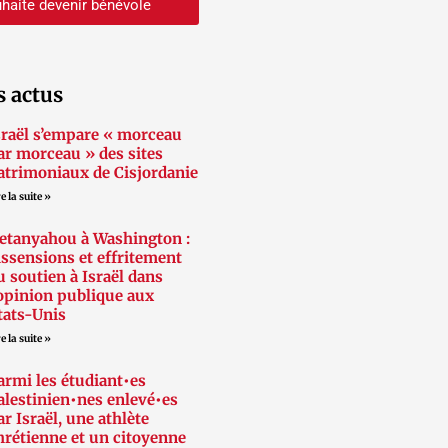
haite devenir bénévole
s actus
sraël s’empare « morceau
ar morceau » des sites
atrimoniaux de Cisjordanie
e la suite »
etanyahou à Washington :
issensions et effritement
u soutien à Israël dans
’opinion publique aux
tats-Unis
e la suite »
armi les étudiant•es
alestinien•nes enlevé•es
ar Israël, une athlète
hrétienne et un citoyenne