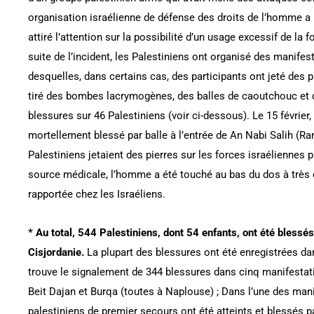
organisation israélienne de défense des droits de l’homme a 
attiré l’attention sur la possibilité d’un usage excessif de la f
suite de l’incident, les Palestiniens ont organisé des manifes
desquelles, dans certains cas, des participants ont jeté des p
tiré des bombes lacrymogènes, des balles de caoutchouc et d
blessures sur 46 Palestiniens (voir ci-dessous). Le 15 février,
mortellement blessé par balle à l’entrée de An Nabi Salih (Ra
Palestiniens jetaient des pierres sur les forces israéliennes p
source médicale, l’homme a été touché au bas du dos à très 
rapportée chez les Israéliens.
* Au total, 544 Palestiniens, dont 54 enfants, ont été blessés
Cisjordanie.
La plupart des blessures ont été enregistrées da
trouve le signalement de 344 blessures dans cinq manifestati
Beit Dajan et Burqa (toutes à Naplouse) ; Dans l’une des mani
palestiniens de premier secours ont été atteints et blessés pa