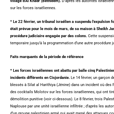
village d’Al Khadr (Bethléem).
D’après les autorités israélien
sur les forces israéliennes.
* Le 22 février, un tribunal israélien a suspendu l’expulsion f
était prévue pour le mois de mars, de sa maison à Sheikh Jar
procédure judiciaire engagée par des colons.
Cette suspensio
temporaire jusqu’à la programmation d’une autre procédure ju
Faits marquants de la période de référence
* Les forces israéliennes ont abattu par balle cinq Palestinie
incidents différents en Cisjordanie.
Le 14 février, un garçon d
blessés à Silat al Harithiya (Jénine) dans un incident où des P
des cocktails Molotov sur les forces israéliennes, qui ont tiré
démolition punitive (voir ci-dessous). Le 8 février, trois Pales
Naplouse par une unité israélienne infiltrée ; d’après les auto
d’un groupe palestinien armé qui avait mené des attaques con