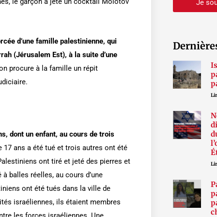
nes, le garçon a jeté un cocktail Molotov
Je sou
orcée d’une famille palestinienne, qui
Dernière
rah (Jérusalem Est), à la suite d’une
I
n procure à la famille un répit
p
diciaire.
p
Lir
N
d
d
ns, dont un enfant, au cours de trois
l
e 17 ans a été tué et trois autres ont été
É
alestiniens ont tiré et jeté des pierres et
Lir
 à balles réelles, au cours d’une
P
tiniens ont été tués dans la ville de
p
rités israéliennes, ils étaient membres
p
c
tre les forces israéliennes. Une