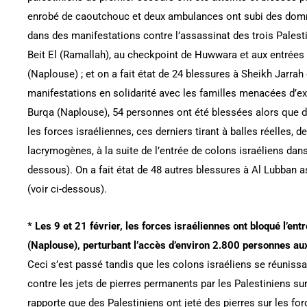
enrobé de caoutchouc et deux ambulances ont subi des domma
dans des manifestations contre l’assassinat des trois Palesti
Beit El (Ramallah), au checkpoint de Huwwara et aux entrées 
(Naplouse) ; et on a fait état de 24 blessures à Sheikh Jarrah
manifestations en solidarité avec les familles menacées d’ex
Burqa (Naplouse), 54 personnes ont été blessées alors que de
les forces israéliennes, ces derniers tirant à balles réelles
lacrymogènes, à la suite de l’entrée de colons israéliens dans 
dessous). On a fait état de 48 autres blessures à Al Lubban a
(voir ci-dessous).
* Les 9 et 21 février, les forces israéliennes ont bloqué l’en
(Naplouse), perturbant l’accès d’environ 2.800 personnes au
Ceci s’est passé tandis que les colons israéliens se réunissai
contre les jets de pierres permanents par les Palestiniens su
rapporte que des Palestiniens ont jeté des pierres sur les fo