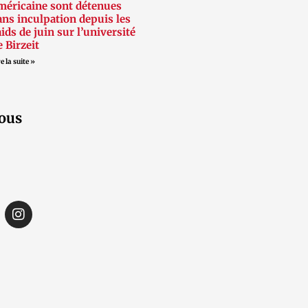
méricaine sont détenues
ans inculpation depuis les
aids de juin sur l’université
e Birzeit
e la suite »
ous
I
n
s
t
a
g
r
a