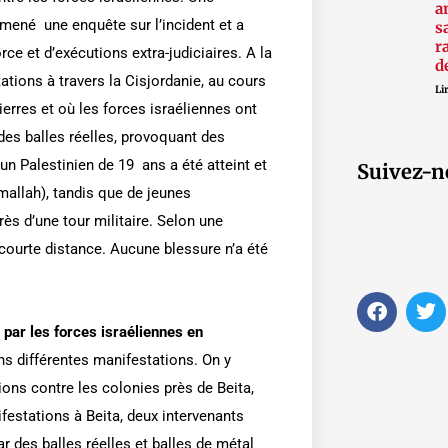
a
mené une enquête sur l’incident et a
s
r
orce et d’exécutions extra-judiciaires. A la
d
tations à travers la Cisjordanie, au cours
Lir
ierres et où les forces israéliennes ont
es balles réelles, provoquant des
 un Palestinien de 19 ans a été atteint et
Suivez-n
mallah), tandis que de jeunes
rès d’une tour militaire. Selon une
courte distance. Aucune blessure n’a été
F
T
a
w
 par les forces israéliennes en
c
i
e
t
ns différentes manifestations. On y
b
t
ons contre les colonies près de Beita,
o
e
festations à Beita, deux intervenants
o
r
k
r des balles réelles et balles de métal