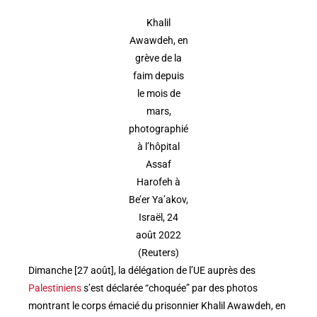
Khalil
Awawdeh, en
grève de la
faim depuis
le mois de
mars,
photographié
à l’hôpital
Assaf
Harofeh à
Be’er Ya’akov,
Israël, 24
août 2022
(Reuters)
Dimanche [27 août], la délégation de l’UE auprès des
Palestiniens
s’est déclarée “choquée” par des photos
montrant le corps émacié du prisonnier Khalil Awawdeh, en