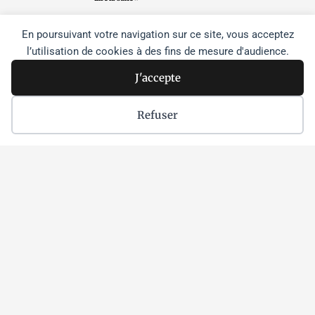
En poursuivant votre navigation sur ce site, vous acceptez
l’utilisation de cookies à des fins de mesure d'audience.
Suivez-nous
J'accepte
F
T
I
Refuser
a
w
n
c
i
s
e
t
t
b
t
a
o
e
g
o
r
r
k
a
m