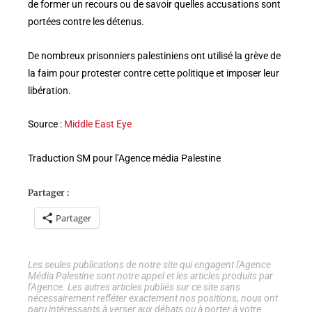
de former un recours ou de savoir quelles accusations sont
portées contre les détenus.
De nombreux prisonniers palestiniens ont utilisé la grève de
la faim pour protester contre cette politique et imposer leur
libération.
Source :
Middle East Eye
Traduction SM pour l’Agence média Palestine
Partager :
Partager
Les seules publications de notre site qui engagent l'Agence
Média Palestine sont notre appel et les articles produits par
l'Agence. Les autres articles publiés sur ce site sans
nécessairement refléter exactement nos positions, nous ont
paru intéressants à verser aux débats ou à porter à votre