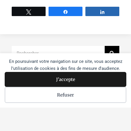
Tweetez
Partage
Partage
Recher
Rechercher
En poursuivant votre navigation sur ce site, vous acceptez
l’utilisation de cookies à des fins de mesure d'audience.
Faire un don à l'agence
J'accepte
Je m'inscris à la newsletter
Refuser
Je souhaite devenir bénévole