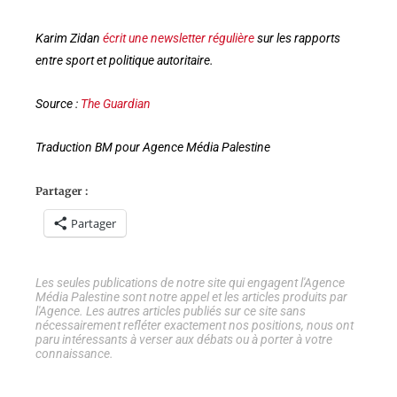
Karim Zidan
écrit une newsletter régulière
sur les rapports
entre sport et politique autoritaire.
Source :
The Guardian
Traduction BM pour Agence Média Palestine
Partager :
Partager
Les seules publications de notre site qui engagent l'Agence
Média Palestine sont notre appel et les articles produits par
l'Agence. Les autres articles publiés sur ce site sans
nécessairement refléter exactement nos positions, nous ont
paru intéressants à verser aux débats ou à porter à votre
connaissance.