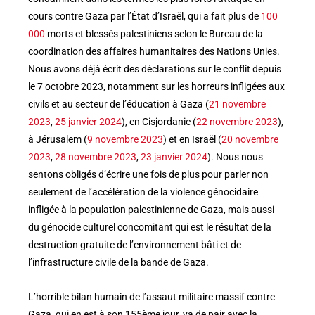
cours contre Gaza par l’État d’Israël, qui a fait plus de
100
000
morts et blessés palestiniens selon le Bureau de la
coordination des affaires humanitaires des Nations Unies.
Nous avons déjà écrit des déclarations sur le conflit depuis
le 7 octobre 2023, notamment sur les horreurs infligées aux
civils et au secteur de l’éducation à Gaza (
21 novembre
2023
,
25 janvier 2024
), en Cisjordanie (
22 novembre 2023
),
à Jérusalem (
9 novembre 2023
) et en Israël (
20 novembre
2023
,
28 novembre 2023
,
23 janvier 2024
). Nous nous
sentons obligés d’écrire une fois de plus pour parler non
seulement de l’accélération de la violence génocidaire
infligée à la population palestinienne de Gaza, mais aussi
du génocide culturel concomitant qui est le résultat de la
destruction gratuite de l’environnement bâti et de
l’infrastructure civile de la bande de Gaza.
L’horrible bilan humain de l’assaut militaire massif contre
Gaza, qui en est à son 155ème jour, va de pair avec la