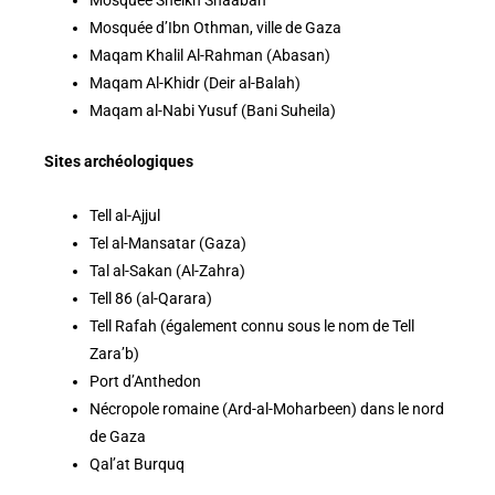
Mosquée Sheikh Shaaban
Mosquée d’Ibn Othman, ville de Gaza
Maqam Khalil Al-Rahman (Abasan)
Maqam Al-Khidr (Deir al-Balah)
Maqam al-Nabi Yusuf (Bani Suheila)
Sites archéologiques
Tell al-Ajjul
Tel al-Mansatar (Gaza)
Tal al-Sakan (Al-Zahra)
Tell 86 (al-Qarara)
Tell Rafah (également connu sous le nom de Tell
Zara’b)
Port d’Anthedon
Nécropole romaine (Ard-al-Moharbeen) dans le nord
de Gaza
Qal’at Burquq