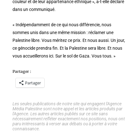
couleur et de leur appartenance ethnique », a-t-elle déclaré
dans un communiqué.
« Indépendamment de ce qui nous différencie, nous
sommes unis dans une même mission : réclamer une
Palestine libre. Vous méritez ce prix. Et nous aussi. Un jour,
ce génocide prendra fin. Et la Palestine sera libre. Et nous
vous accueillerons ici. Sur le sol de Gaza. Vous tous. »
Partager :
Partager
Les seules publications de notre site qui engagent l'Agence
Média Palestine sont notre appel et les articles produits par
l'Agence. Les autres articles publiés sur ce site sans
nécessairement refléter exactement nos positions, nous ont
paru intéressants à verser aux débats ou à porter à votre
connaissance.