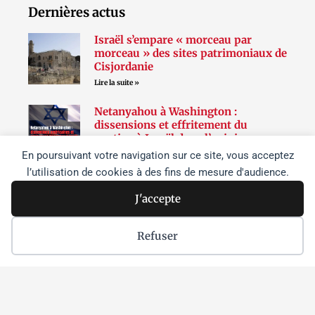
Dernières actus
Israël s’empare « morceau par
morceau » des sites patrimoniaux de
Cisjordanie
Lire la suite »
Netanyahou à Washington :
dissensions et effritement du
soutien à Israël dans l’opinion
publique aux États-Unis
En poursuivant votre navigation sur ce site, vous acceptez
Lire la suite »
l’utilisation de cookies à des fins de mesure d'audience.
Parmi les étudiant•es
J'accepte
palestinien•nes enlevé•es par Israël,
une athlète chrétienne et un
Refuser
citoyenne américaine sont détenues
sans inculpation depuis les raids de
juin sur l’université de Birzeit
Lire la suite »